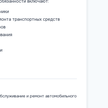
 обязанности включают:
ники
емонта транспортных средств
зов
ивания
ии
обслуживание и ремонт автомобильного