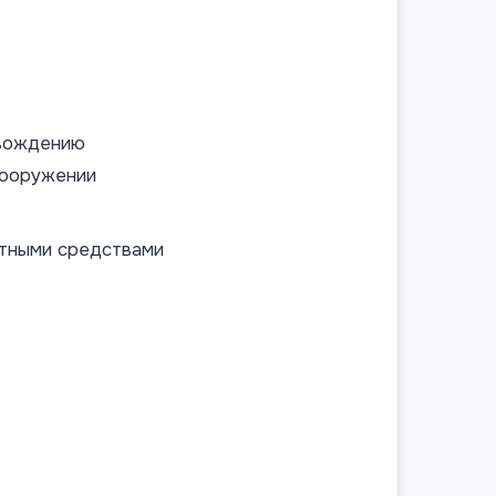
 вождению
вооружении
ртными средствами