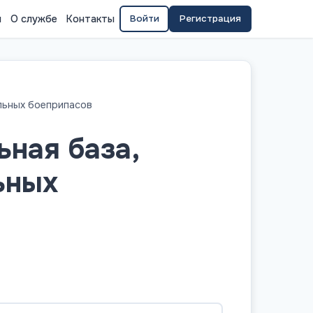
я
О службе
Контакты
Войти
Регистрация
льных боеприпасов
ьная база,
ьных