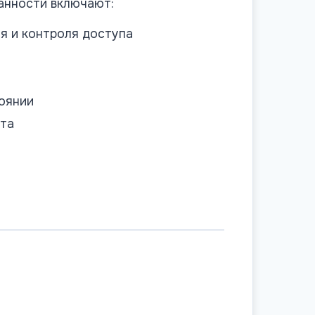
анности включают:
я и контроля доступа
оянии
кта