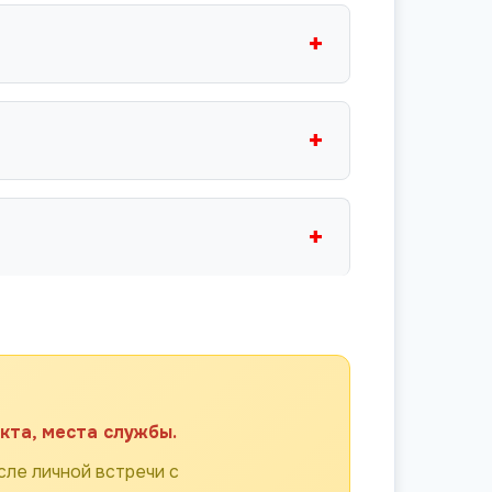
+
+
+
кта, места службы.
ле личной встречи с