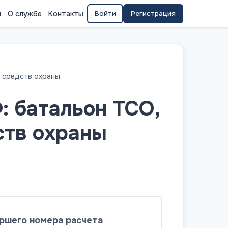
я
О службе
Контакты
Войти
Регистрация
х средств охраны
: батальон ТСО,
ств охраны
ршего номера расчета