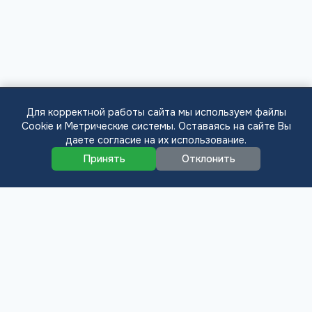
Для корректной работы сайта мы используем файлы
Cookie и Метрические системы. Оставаясь на сайте Вы
даете согласие на их использование.
📨
Откликнуться
+1 900 000 ₽
Принять
Отклонить
Официальный сайт
РАБОТА-КОНТРАКТ.РФ
Служба по контракту: вакансии, выплаты,
условия, подразделения и должности.
При поддержке Министерства Обороны Российской