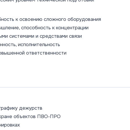
бность к освоению сложного оборудования
ышление, способность к концентрации
ыми системами и средствами связи
нность, исполнительность
повышенной ответственности
графику дежурств
охране объектов ПВО-ПРО
нировках