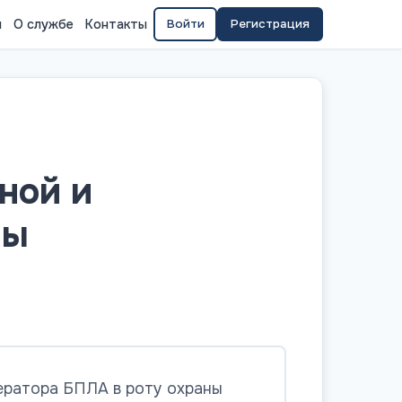
я
О службе
Контакты
Войти
Регистрация
ной и
ны
ератора БПЛА в роту охраны