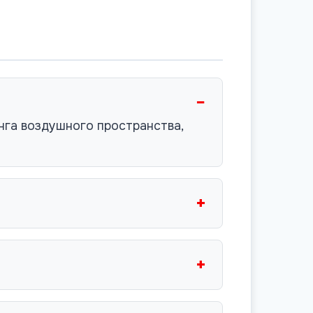
−
га воздушного пространства,
+
+