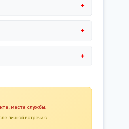
+
+
+
кта, места службы.
ле личной встречи с