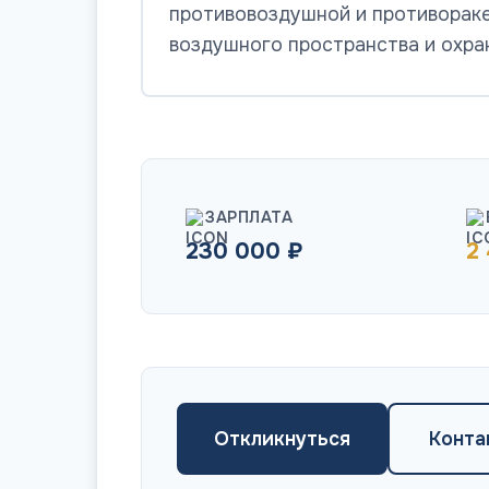
противовоздушной и противораке
воздушного пространства и охра
ЗАРПЛАТА
230 000 ₽
2
Откликнуться
Конта